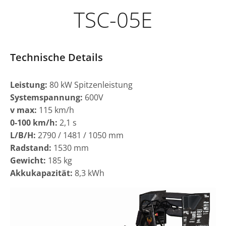
TSC-05E
Technische Details
Leistung:
80 kW Spitzenleistung
Systemspannung:
600V
v max:
115 km/h
0-100 km/h:
2,1 s
L/B/H:
2790 / 1481 / 1050 mm
Radstand:
1530 mm
Gewicht:
185 kg
Akkukapazität:
8,3 kWh