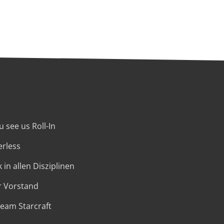
 see us Roll-In
erless
 in allen Disziplinen
r Vorstand
Team Starcraft