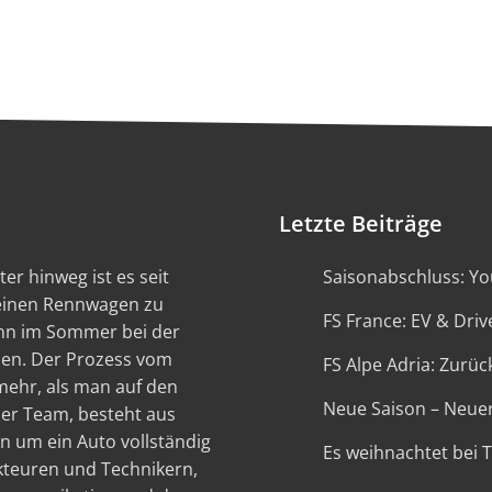
Letzte Beiträge
er hinweg ist es seit
Saisonabschluss: You
 einen Rennwagen zu
FS France: EV & Driv
ann im Sommer bei der
en. Der Prozess vom
FS Alpe Adria: Zurück
 mehr, als man auf den
Neue Saison – Neue
ser Team, besteht aus
n um ein Auto vollständig
Es weihnachtet bei 
kteuren und Technikern,