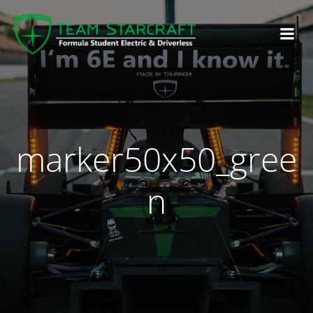
marker50x50_gree
n