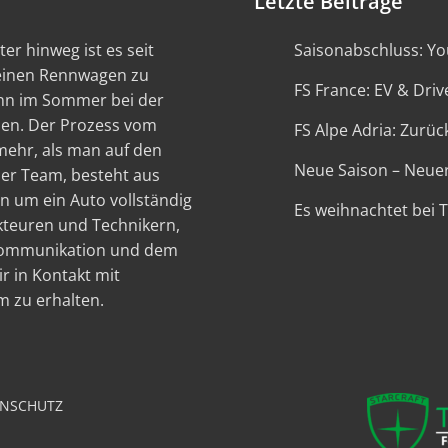
Letzte Beiträge
er hinweg ist es seit
Saisonabschluss: You
 einen Rennwagen zu
FS France: EV & Driv
ann im Sommer bei der
en. Der Prozess vom
FS Alpe Adria: Zurück
 mehr, als man auf den
Neue Saison – Neue
ser Team, besteht aus
n um ein Auto vollständig
Es weihnachtet bei 
kteuren und Technikern,
 Kommunikation und dem
r in Kontakt mit
 zu erhalten.
NSCHUTZ