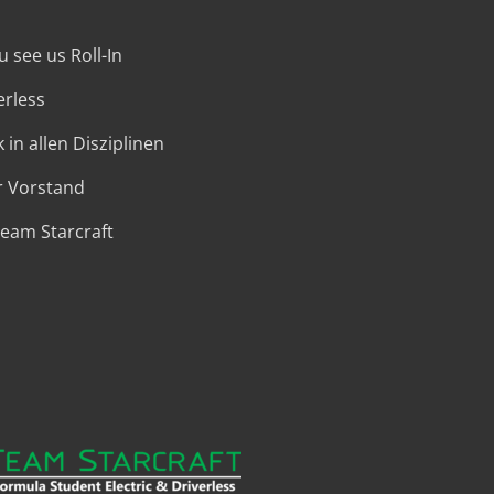
 see us Roll-In
erless
 in allen Disziplinen
r Vorstand
Team Starcraft