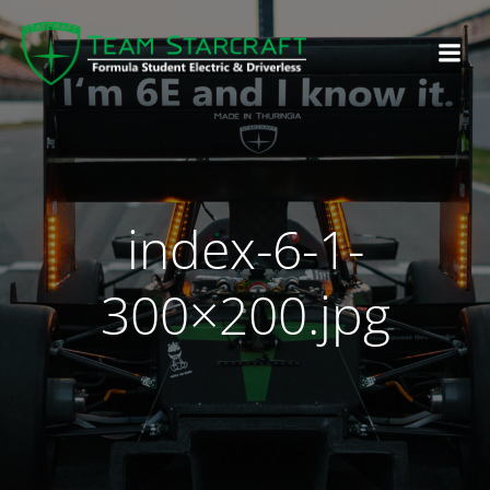
index-6-1-
300×200.jpg