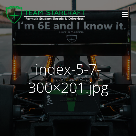
index-5-7-
300×201.jpg