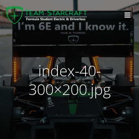
index-40-
300×200.jpg