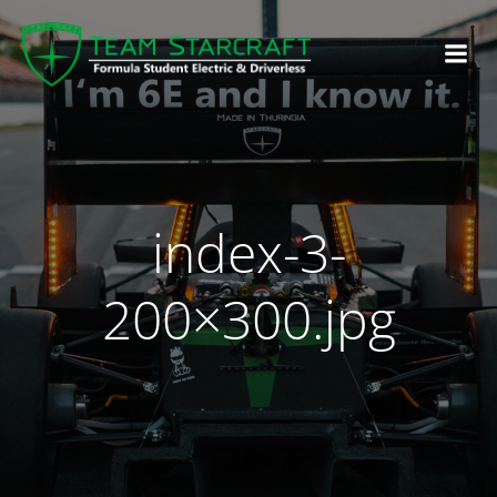
index-3-
200×300.jpg