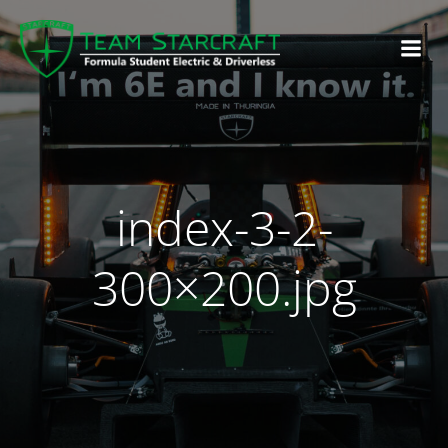
index-3-2-
300×200.jpg