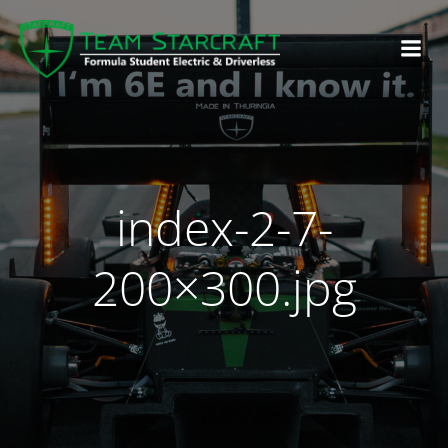
index-2-7-
200×300.jpg