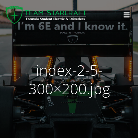
index-2-5-
300×200.jpg