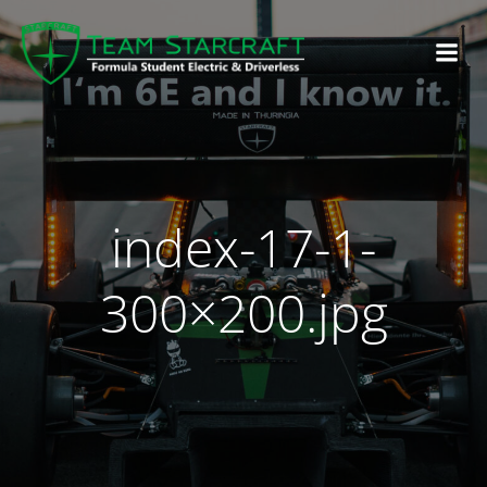
index-17-1-
300×200.jpg