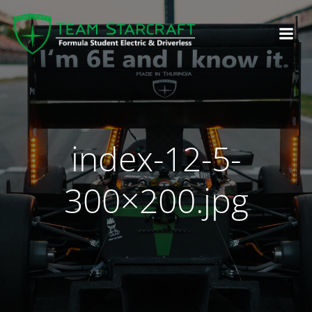
index-12-5-
300×200.jpg