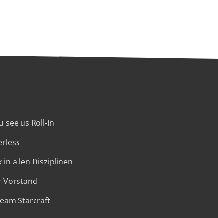
 see us Roll-In
erless
 in allen Disziplinen
r Vorstand
Team Starcraft