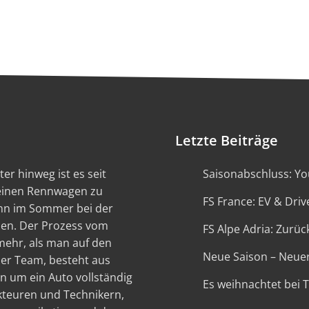
Letzte Beiträge
er hinweg ist es seit
Saisonabschluss: You
 einen Rennwagen zu
FS France: EV & Driv
ann im Sommer bei der
en. Der Prozess vom
FS Alpe Adria: Zurück
 mehr, als man auf den
Neue Saison – Neue
ser Team, besteht aus
n um ein Auto vollständig
Es weihnachtet bei 
kteuren und Technikern,