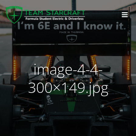
image-4-4-
300×149.jpg