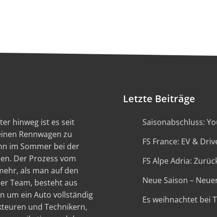
Letzte Beiträge
er hinweg ist es seit
Saisonabschluss: You
 einen Rennwagen zu
FS France: EV & Driv
ann im Sommer bei der
en. Der Prozess vom
FS Alpe Adria: Zurück
 mehr, als man auf den
Neue Saison – Neue
ser Team, besteht aus
n um ein Auto vollständig
Es weihnachtet bei 
kteuren und Technikern,