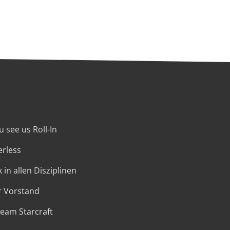
 see us Roll-In
erless
 in allen Disziplinen
r Vorstand
Team Starcraft