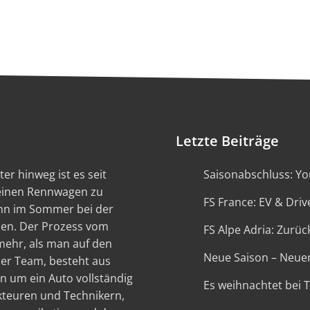
Letzte Beiträge
er hinweg ist es seit
Saisonabschluss: You
 einen Rennwagen zu
FS France: EV & Driv
ann im Sommer bei der
en. Der Prozess vom
FS Alpe Adria: Zurück
 mehr, als man auf den
Neue Saison – Neue
ser Team, besteht aus
n um ein Auto vollständig
Es weihnachtet bei 
kteuren und Technikern,