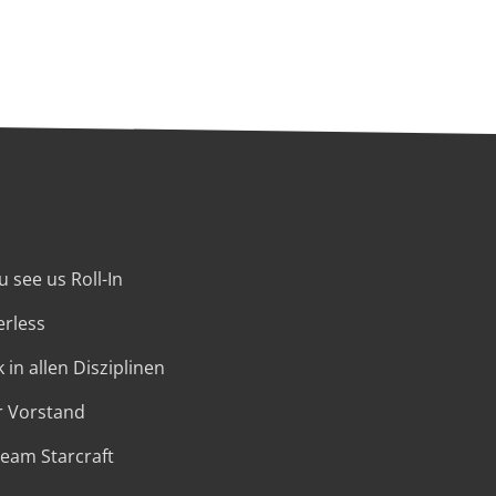
 see us Roll-In
erless
 in allen Disziplinen
r Vorstand
Team Starcraft