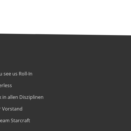
 see us Roll-In
erless
 in allen Disziplinen
r Vorstand
Team Starcraft