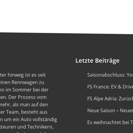
Letzte Beiträge
er hinweg ist es seit
Saisonabschluss: You
 einen Rennwagen zu
FS France: EV & Driv
ann im Sommer bei der
en. Der Prozess vom
FS Alpe Adria: Zurück
 mehr, als man auf den
Neue Saison – Neue
ser Team, besteht aus
n um ein Auto vollständig
Es weihnachtet bei 
kteuren und Technikern,