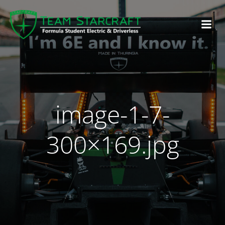
image-1-7-
300×169.jpg