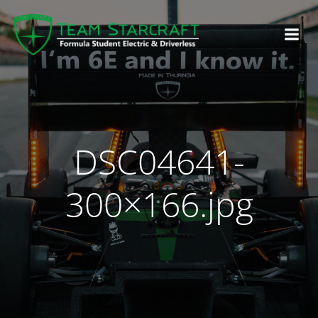
DSC04641-
300×166.jpg